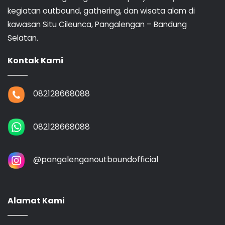
kegiatan outbound, gathering, dan wisata alam di
kawasan Situ Cileunca, Pangalengan – Bandung
Selatan.
Kontak Kami
082128668088
082128668088
@‌pangalenganoutboundofficial
Alamat Kami