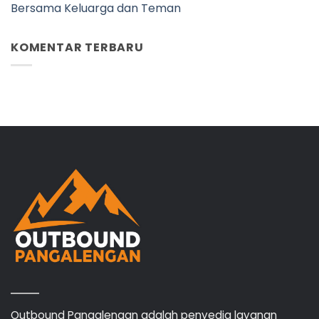
Bersama Keluarga dan Teman
KOMENTAR TERBARU
Outbound Pangalengan adalah penyedia layanan