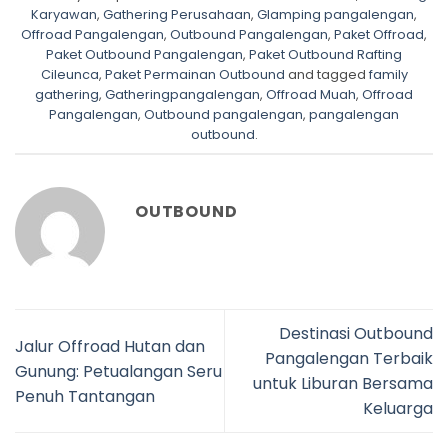
Karyawan
,
Gathering Perusahaan
,
Glamping pangalengan
,
Offroad Pangalengan
,
Outbound Pangalengan
,
Paket Offroad
,
Paket Outbound Pangalengan
,
Paket Outbound Rafting
Cileunca
,
Paket Permainan Outbound
and tagged
family
gathering
,
Gatheringpangalengan
,
Offroad Muah
,
Offroad
Pangalengan
,
Outbound pangalengan
,
pangalengan
outbound
.
OUTBOUND
Destinasi Outbound
Jalur Offroad Hutan dan
Pangalengan Terbaik
Gunung: Petualangan Seru
untuk Liburan Bersama
Penuh Tantangan
Keluarga