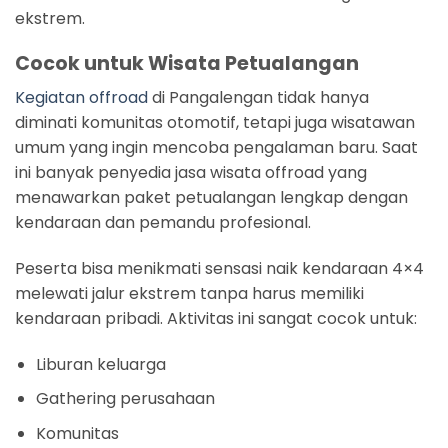
ekstrem.
Cocok untuk Wisata Petualangan
Kegiatan offroad
di Pangalengan tidak hanya
diminati komunitas otomotif, tetapi juga wisatawan
umum yang ingin mencoba pengalaman baru. Saat
ini banyak penyedia jasa wisata offroad yang
menawarkan paket petualangan lengkap dengan
kendaraan dan pemandu profesional.
Peserta bisa menikmati sensasi naik kendaraan 4×4
melewati jalur ekstrem tanpa harus memiliki
kendaraan pribadi. Aktivitas ini sangat cocok untuk:
Liburan keluarga
Gathering perusahaan
Komunitas