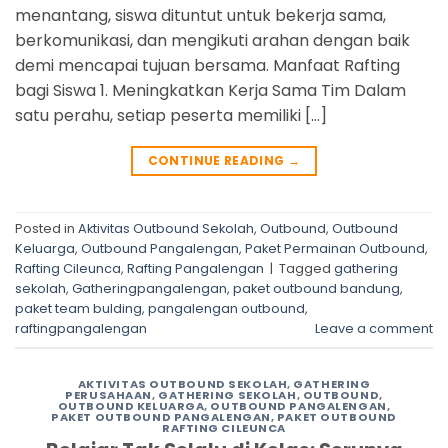
menantang, siswa dituntut untuk bekerja sama,
berkomunikasi, dan mengikuti arahan dengan baik
demi mencapai tujuan bersama. Manfaat Rafting
bagi Siswa 1. Meningkatkan Kerja Sama Tim Dalam
satu perahu, setiap peserta memiliki […]
CONTINUE READING
→
Posted in
Aktivitas Outbound Sekolah
,
Outbound
,
Outbound
Keluarga
,
Outbound Pangalengan
,
Paket Permainan Outbound
,
Rafting Cileunca
,
Rafting Pangalengan
|
Tagged
gathering
sekolah
,
Gatheringpangalengan
,
paket outbound bandung
,
paket team bulding
,
pangalengan outbound
,
raftingpangalengan
Leave a comment
AKTIVITAS OUTBOUND SEKOLAH
,
GATHERING
PERUSAHAAN
,
GATHERING SEKOLAH
,
OUTBOUND
,
OUTBOUND KELUARGA
,
OUTBOUND PANGALENGAN
,
PAKET OUTBOUND PANGALENGAN
,
PAKET OUTBOUND
RAFTING CILEUNCA