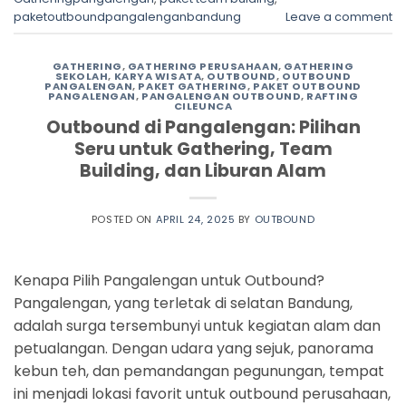
paketoutboundpangalenganbandung
Leave a comment
GATHERING
,
GATHERING PERUSAHAAN
,
GATHERING
SEKOLAH
,
KARYA WISATA
,
OUTBOUND
,
OUTBOUND
PANGALENGAN
,
PAKET GATHERING
,
PAKET OUTBOUND
PANGALENGAN
,
PANGALENGAN OUTBOUND
,
RAFTING
CILEUNCA
Outbound di Pangalengan: Pilihan
Seru untuk Gathering, Team
Building, dan Liburan Alam
POSTED ON
APRIL 24, 2025
BY
OUTBOUND
Kenapa Pilih Pangalengan untuk Outbound?
Pangalengan, yang terletak di selatan Bandung,
adalah surga tersembunyi untuk kegiatan alam dan
petualangan. Dengan udara yang sejuk, panorama
kebun teh, dan pemandangan pegunungan, tempat
ini menjadi lokasi favorit untuk outbound perusahaan,