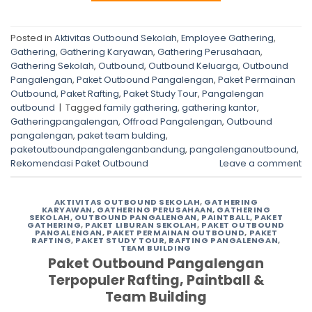
Posted in
Aktivitas Outbound Sekolah
,
Employee Gathering
,
Gathering
,
Gathering Karyawan
,
Gathering Perusahaan
,
Gathering Sekolah
,
Outbound
,
Outbound Keluarga
,
Outbound
Pangalengan
,
Paket Outbound Pangalengan
,
Paket Permainan
Outbound
,
Paket Rafting
,
Paket Study Tour
,
Pangalengan
outbound
|
Tagged
family gathering
,
gathering kantor
,
Gatheringpangalengan
,
Offroad Pangalengan
,
Outbound
pangalengan
,
paket team bulding
,
paketoutboundpangalenganbandung
,
pangalenganoutbound
,
Rekomendasi Paket Outbound
Leave a comment
AKTIVITAS OUTBOUND SEKOLAH
,
GATHERING
KARYAWAN
,
GATHERING PERUSAHAAN
,
GATHERING
SEKOLAH
,
OUTBOUND PANGALENGAN
,
PAINTBALL
,
PAKET
GATHERING
,
PAKET LIBURAN SEKOLAH
,
PAKET OUTBOUND
PANGALENGAN
,
PAKET PERMAINAN OUTBOUND
,
PAKET
RAFTING
,
PAKET STUDY TOUR
,
RAFTING PANGALENGAN
,
TEAM BUILDING
Paket Outbound Pangalengan
Terpopuler Rafting, Paintball &
Team Building