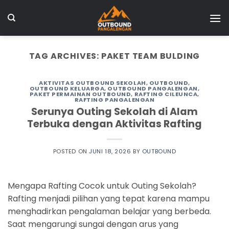
Skip
to
content
TAG ARCHIVES:
PAKET TEAM BULDING
AKTIVITAS OUTBOUND SEKOLAH
,
OUTBOUND
,
OUTBOUND KELUARGA
,
OUTBOUND PANGALENGAN
,
PAKET PERMAINAN OUTBOUND
,
RAFTING CILEUNCA
,
RAFTING PANGALENGAN
Serunya Outing Sekolah di Alam
Terbuka dengan Aktivitas Rafting
POSTED ON
JUNI 18, 2026
BY
OUTBOUND
Mengapa Rafting Cocok untuk Outing Sekolah?
Rafting menjadi pilihan yang tepat karena mampu
menghadirkan pengalaman belajar yang berbeda.
Saat mengarungi sungai dengan arus yang