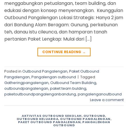
menggabungkan petualangan, team building, dan
edukasi dengan konsep menyenangkan. Keunggulan
Outbound Pangalengan Lokasi Strategis: Hanya 2 jam
dari Bandung Alam Beragam: Gunung, perkebunan
teh, danau istu cileunca, dan hamparan tanah
pertanian Paket Lengkap: Mulai dari […]
CONTINUE READING
→
Posted in
Outbound Pangalengan
,
Paket Outbound
Pangalengan
,
Pangalengan outbound
|
Tagged
Gatheringpangalengan
,
Outbound Team Building
,
outboundpangalengan
,
paket team bulding
,
paketoutboundpangalenganbandung
,
pangalenganoutbound
Leave a comment
AKTIVITAS OUTBOUND SEKOLAH
,
OUTBOUND
,
OUTBOUND KELUARGA
,
OUTBOUND PANGALENGAN
,
PAKET OUTBOUND PANGALENGAN
,
PANGALENGAN
OUTBOUND