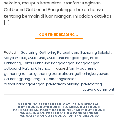
sekolah, maupun komunitas. Manfaat Kegiatan
Outbound Outbound Pangalengan bukan hanya
tentang bermain di luar ruangan. Ini adalah aktivitas
[…]
CONTINUE READING
→
Posted in
Gathering
,
Gathering Perusahaan
,
Gathering Sekolah
,
Karya Wisata
,
Outbound
,
Outbound Pangalengan
,
Paket
Gathering
,
Paket Outbound Pangalengan
,
Pangalengan
outbound
,
Rafting Cileunca
|
Tagged
family gathering
,
gathering kantor
,
gathering perusahaan
,
gatheringkaryawan
,
Gatheringpangalengan
,
gatheringsekolah
,
outboundpangalengan
,
paket team bulding
,
paketrafting
Leave a comment
GATHERING PERUSAHAAN
,
GATHERING SEKOLAH
,
OUTBOUND
,
OUTBOUND KELUARGA
,
OUTBOUND
PANGALENGAN
,
PAKET GATHERING
,
PAKET OUTBOUND
PANGALENGAN
,
PAKET RAFTING PANGALENGAN
,
PANGALENGAN OUTBOUND
,
RAFTING CILEUNCA