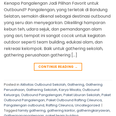
Kenapa Pangalengan Jadi Pilihan Favorit untuk
Outbound? Pangalengan, yang terletak di Bandung
Selatan, semakin dikenal sebagai destinasi outbound
yang seru dan menyegarkan. Dikelilingi hamparan
kebun teh, udara sejuk, dan pemandangan alam
yang asri, tempat ini sangat cocok untuk kegiatan
outdoor seperti team building, edukasi alam, dan
rekreasi kelompok. Baik untuk gathering sekolah,
gathering perusahaan gathering […]
CONTINUE READING
→
Posted in
Aktivitas Outbound Sekolah
,
Gathering
,
Gathering
Perusahaan
,
Gathering Sekolah
,
Karya Wisata
,
Outbound
Keluarga
,
Outbound Pangalengan
,
Paket Liburan Sekolah
,
Paket
Outbound Pangalengan
,
Paket Outbound Rafting Cileunca
,
Pangalengan outbound
,
Rafting Cileunca
,
Uncategorized
|
Tagged
family gathering
,
gathering kantor
,
gatheringkaryawan
,
Gatheringpangalengan
,
paket team bulding
,