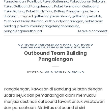
Pangalengan
,
Paintball
,
Paket Gathering
,
Paket Liburan Sekolah
,
Paket Outbound Pangalengan
,
Paket Permainan Outbound
,
Paket Rafting
,
Paket Study Tour
,
Rafting Pangalengan
,
Team
Building
|
Tagged
gathering perusahaan
,
gathering sekolah
,
Outbound Team Building
,
outboundpangalengan
,
paket team
bulding
,
paketoutboundpangalenganbandung
,
pangalenganoutbound
Leave a comment
OUTBOUND PANGALENGAN
,
PAKET OUTBOUND
PANGALENGAN
,
PANGALENGAN OUTBOUND
Outbound Team Building
Pangalengan
POSTED ON
MEI 6, 2025
BY
OUTBOUND
Pangalengan, kawasan di Bandung Selatan dengan
udara sejuk dan pemandangan alam memukau,
menjadi destinasi outbound favorit untuk wisatawan
dan perusahaan. Aktivitas outbound di sini