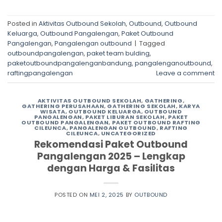
Posted in
Aktivitas Outbound Sekolah
,
Outbound
,
Outbound
Keluarga
,
Outbound Pangalengan
,
Paket Outbound
Pangalengan
,
Pangalengan outbound
|
Tagged
outboundpangalengan
,
paket team bulding
,
paketoutboundpangalenganbandung
,
pangalenganoutbound
,
raftingpangalengan
Leave a comment
AKTIVITAS OUTBOUND SEKOLAH
,
GATHERING
,
GATHERING PERUSAHAAN
,
GATHERING SEKOLAH
,
KARYA
WISATA
,
OUTBOUND KELUARGA
,
OUTBOUND
PANGALENGAN
,
PAKET LIBURAN SEKOLAH
,
PAKET
OUTBOUND PANGALENGAN
,
PAKET OUTBOUND RAFTING
CILEUNCA
,
PANGALENGAN OUTBOUND
,
RAFTING
CILEUNCA
,
UNCATEGORIZED
Rekomendasi Paket Outbound
Pangalengan 2025 – Lengkap
dengan Harga & Fasilitas
POSTED ON
MEI 2, 2025
BY
OUTBOUND