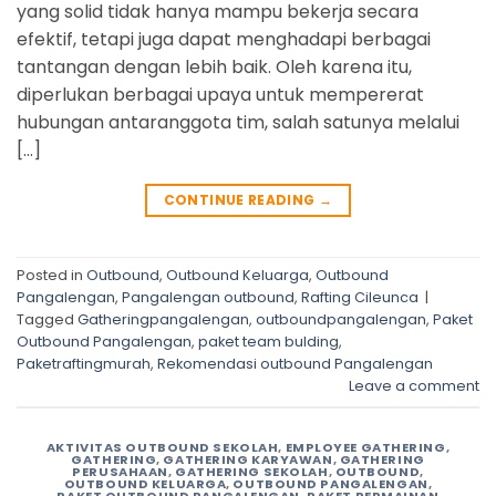
yang solid tidak hanya mampu bekerja secara
efektif, tetapi juga dapat menghadapi berbagai
tantangan dengan lebih baik. Oleh karena itu,
diperlukan berbagai upaya untuk mempererat
hubungan antaranggota tim, salah satunya melalui
[…]
CONTINUE READING
→
Posted in
Outbound
,
Outbound Keluarga
,
Outbound
Pangalengan
,
Pangalengan outbound
,
Rafting Cileunca
|
Tagged
Gatheringpangalengan
,
outboundpangalengan
,
Paket
Outbound Pangalengan
,
paket team bulding
,
Paketraftingmurah
,
Rekomendasi outbound Pangalengan
Leave a comment
AKTIVITAS OUTBOUND SEKOLAH
,
EMPLOYEE GATHERING
,
GATHERING
,
GATHERING KARYAWAN
,
GATHERING
PERUSAHAAN
,
GATHERING SEKOLAH
,
OUTBOUND
,
OUTBOUND KELUARGA
,
OUTBOUND PANGALENGAN
,
PAKET OUTBOUND PANGALENGAN
,
PAKET PERMAINAN