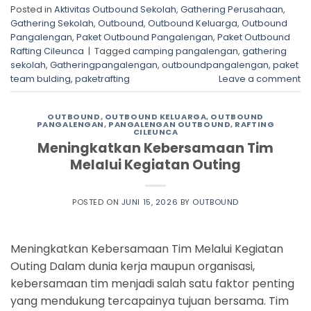
Posted in
Aktivitas Outbound Sekolah
,
Gathering Perusahaan
,
Gathering Sekolah
,
Outbound
,
Outbound Keluarga
,
Outbound
Pangalengan
,
Paket Outbound Pangalengan
,
Paket Outbound
Rafting Cileunca
|
Tagged
camping pangalengan
,
gathering
sekolah
,
Gatheringpangalengan
,
outboundpangalengan
,
paket
team bulding
,
paketrafting
Leave a comment
OUTBOUND
,
OUTBOUND KELUARGA
,
OUTBOUND
PANGALENGAN
,
PANGALENGAN OUTBOUND
,
RAFTING
CILEUNCA
Meningkatkan Kebersamaan Tim
Melalui Kegiatan Outing
POSTED ON
JUNI 15, 2026
BY
OUTBOUND
Meningkatkan Kebersamaan Tim Melalui Kegiatan
Outing Dalam dunia kerja maupun organisasi,
kebersamaan tim menjadi salah satu faktor penting
yang mendukung tercapainya tujuan bersama. Tim