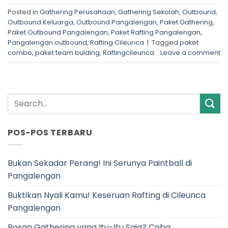
Posted in
Gathering Perusahaan
,
Gathering Sekolah
,
Outbound
,
Outbound Keluarga
,
Outbound Pangalengan
,
Paket Gathering
,
Paket Outbound Pangalengan
,
Paket Rafting Pangalengan
,
Pangalengan outbound
,
Rafting Cileunca
|
Tagged
paket
combo
,
paket team bulding
,
Raftingcileunca
Leave a comment
POS-POS TERBARU
Bukan Sekadar Perang! Ini Serunya Paintball di
Pangalengan
Buktikan Nyali Kamu! Keseruan Rafting di Cileunca
Pangalengan
Bosan Gathering yang Itu-Itu Saja? Coba